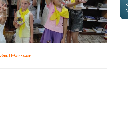
К
в
мобы
,
Публикации