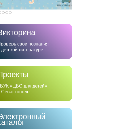
Викторина
роверь свои познания
 детской литературе
Проекты
БУК «ЦБС для детей»
 Севастополе
Электронный
каталог