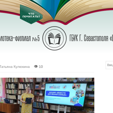
👁
Татьяна Кулюкина
10