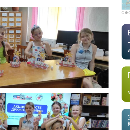
П
в
Г
в