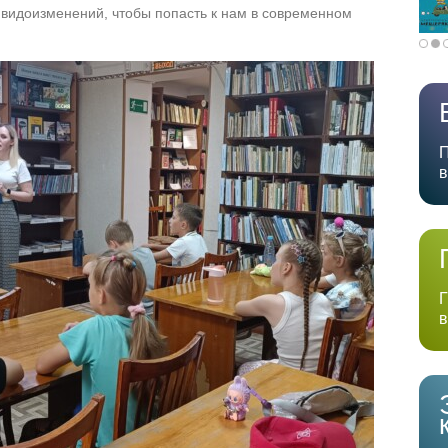
видоизменений, чтобы попасть к нам в современном
П
в
Г
в