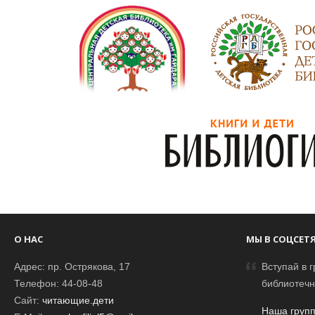
О НАС
МЫ В СОЦСЕТ
Адрес: пр. Острякова, 17
Вступай в г
Телефон: 44-08-48
библиотечн
Сайт:
читающие.дети
Наша групп