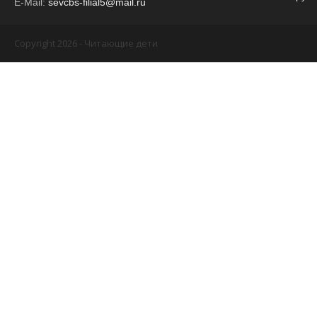
E-Mail:
sevcbs-filial5@mail.ru
Copyright 2026 - Читающие дети