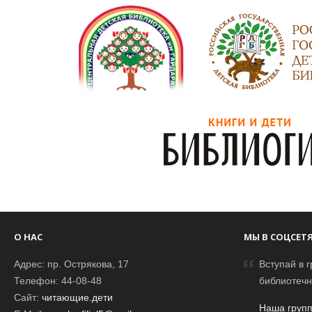
О НАС
МЫ В СОЦСЕТ
Адрес: пр. Острякова, 17
Вступай в г
Телефон: 44-08-48
библиотечн
Сайт:
читающие.дети
Наша групп