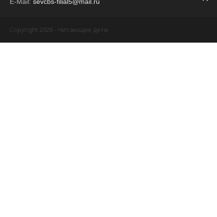
E-Mail:
sevcbs-filial5@mail.ru
Copyright 2026 - Читающие дети