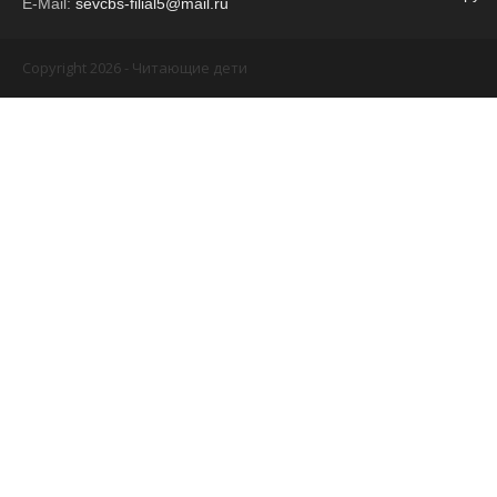
E-Mail:
sevcbs-filial5@mail.ru
Copyright 2026 - Читающие дети