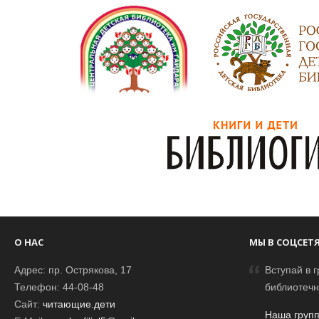
О НАС
МЫ В СОЦСЕТ
Адрес: пр. Острякова, 17
Вступай в г
Телефон: 44-08-48
библиотечн
Сайт:
читающие.дети
Наша групп