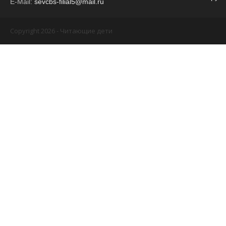
E-Mail:
sevcbs-filial5@mail.ru
Copyright 2026 - Читающие дети