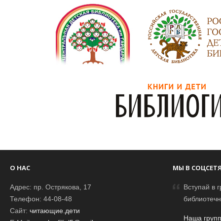
О НАС
МЫ В СОЦСЕТ
Адрес: пр. Острякова, 17
Вступай в г
Телефон: 44-08-48
библиотечн
Сайт:
читающие.дети
Наша групп