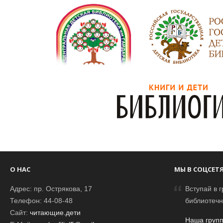
О НАС
МЫ В СОЦСЕТ
Адрес: пр. Острякова, 17
Вступай в г
Телефон: 44-08-48
библиотечн
Сайт:
читающие.дети
Наша групп