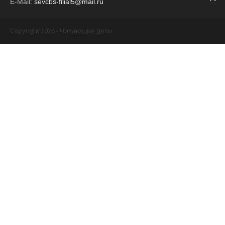
E-Mail:
sevcbs-filial5@mail.ru
Copyright 2026 - Читающие дети