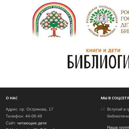
О НАС
МЫ В СОЦСЕТ
Адрес: пр. Острякова, 17
Вступай в г
Телефон: 44-08-48
библиотечн
Сайт:
читающие.дети
Наша групп