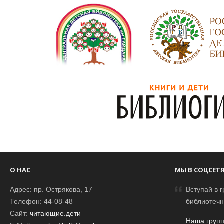
О НАС
МЫ В СОЦСЕТ
Адрес: пр. Острякова, 17
Вступай в г
Телефон: 44-08-48
библиотечн
Сайт:
читающие.дети
Наша групп