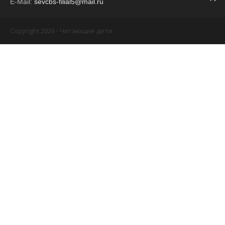
E-Mail:
sevcbs-filial5@mail.ru
Copyright 2026 - Читающие дети