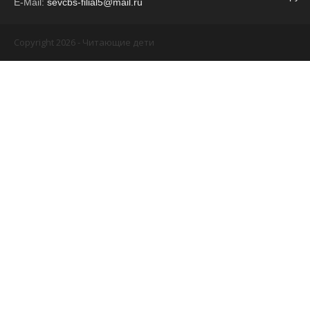
E-Mail:
sevcbs-filial5@mail.ru
Copyright 2026 - Читающие дети