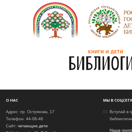
О НАС
МЫ В СОЦСЕТ
Адрес: пр. Острякова, 17
Вступай в г
Телефон: 44-08-48
библиотечн
Сайт:
читающие.дети
Наша групп