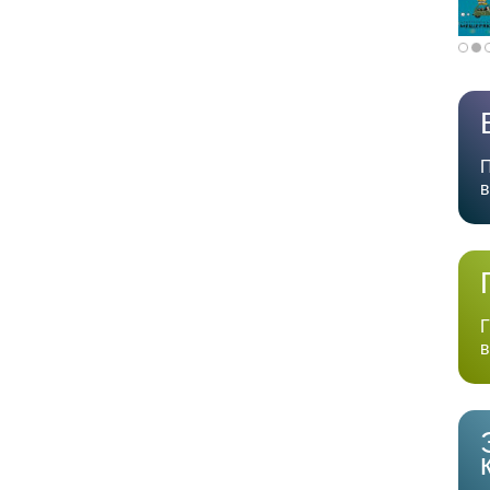
П
в
Г
в