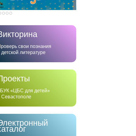
Викторина
роверь свои познания
 детской литературе
Проекты
БУК «ЦБС для детей»
 Севастополе
Электронный
каталог