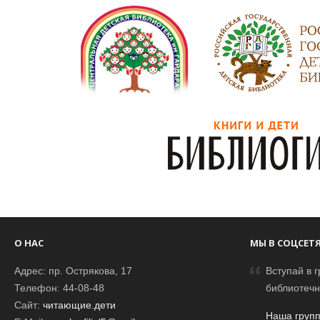
О НАС
МЫ В СОЦСЕТ
Адрес: пр. Острякова, 17
Вступай в г
Телефон: 44-08-48
библиотечн
Сайт:
читающие.дети
Наша групп