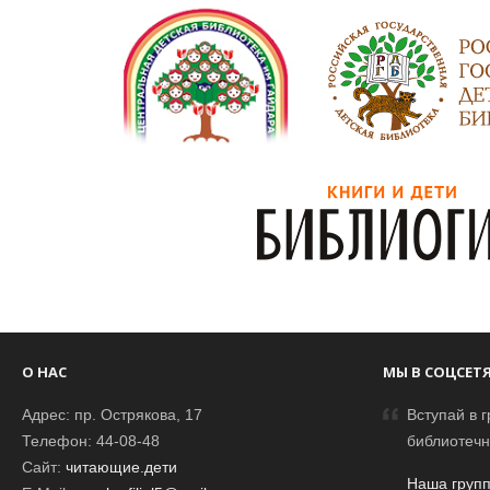
О НАС
МЫ В СОЦСЕТ
Адрес: пр. Острякова, 17
Вступай в г
Телефон: 44-08-48
библиотечн
Сайт:
читающие.дети
Наша групп