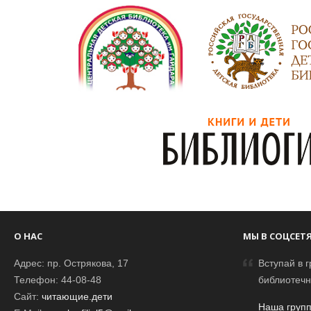
О НАС
МЫ В СОЦСЕТ
Адрес: пр. Острякова, 17
Вступай в г
Телефон: 44-08-48
библиотечн
Сайт:
читающие.дети
Наша групп