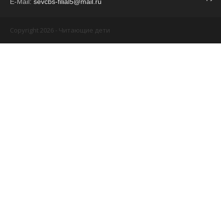
E-Mail:
sevcbs-filial5@mail.ru
Copyright 2026 - Читающие дети