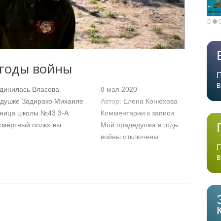
 годы войны
П
в
единилась Власова
8 мая 2020
едушке Задирако Михаиле
Автор:
Елена Конюхова
еница школы №43 3-А
Комментарии
к записи
смертный полк» вы
Мой прадедушка в годы
войны
отключены
Г
в