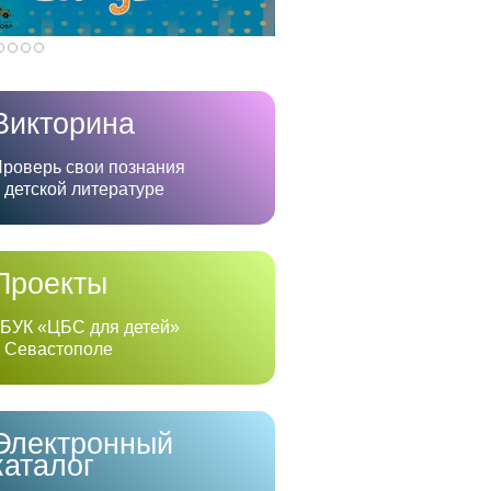
Викторина
роверь свои познания
 детской литературе
Проекты
БУК «ЦБС для детей»
 Севастополе
Электронный
каталог