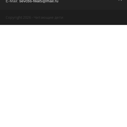
E-Mail:
sevcbs-filial5@mail.ru
Copyright 2026 - Читающие дети