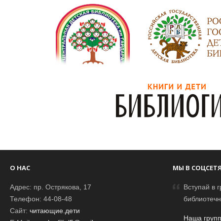
О НАС
МЫ В СОЦСЕТ
Адрес: пр. Острякова, 17
Вступай в г
Телефон: 44-08-48
библиотечн
Сайт:
читающие.дети
Наша групп