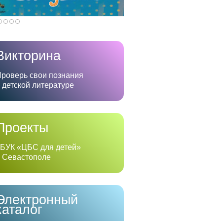
Викторина
роверь свои познания
 детской литературе
Проекты
БУК «ЦБС для детей»
 Севастополе
Электронный
каталог