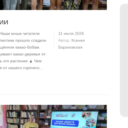
ии
? Наши юные читатели
11 июля 2026
иблиотеке прошло сладкое
Автор:
Ксения
щённое какао-бобам.
Барановская
щивают какао-деревья 📜
ь это растение 🧉 Чем
 от нашего горячего...