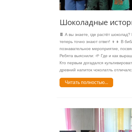
Шоколадные истор
🍫 А вы знаете, где растёт шоколад
теперь точно знают ответ! 👦👧 В б
познавательное мероприятие, посвя
Ребята выяснили: 🌱 Где и как выра
Кто первым догадался культивироват
древний напиток чоколатль отличался
Читать полностью...