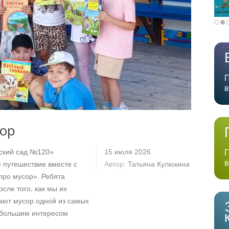
П
в
сор
ский сад №120»
15 июля 2026
Г
в
 путешествие вместе с
Автор:
Татьяна Кулюкина
про мусор». Ребята
осле того, как мы их
ают мусор одной из самых
 большим интересом