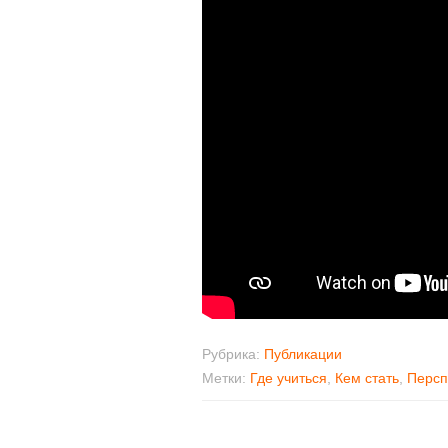
Рубрика:
Публикации
Метки:
Где учиться
,
Кем стать
,
Персп