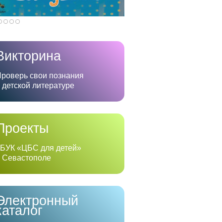
Викторина
роверь свои познания
 детской литературе
Проекты
БУК «ЦБС для детей»
 Севастополе
Электронный
каталог