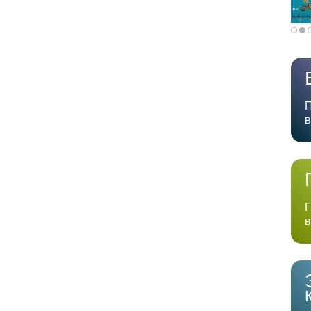
П
в
Г
в