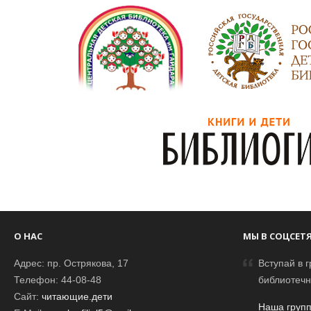
О НАС
МЫ В СОЦСЕТ
Адрес: пр. Острякова, 17
Вступай в г
Телефон: 44-08-48
библиотечн
Сайт:
читающие.дети
Наша групп