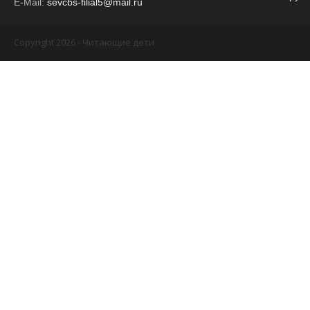
E-Mail:
sevcbs-filial5@mail.ru
Copyright 2026 - Читающие дети