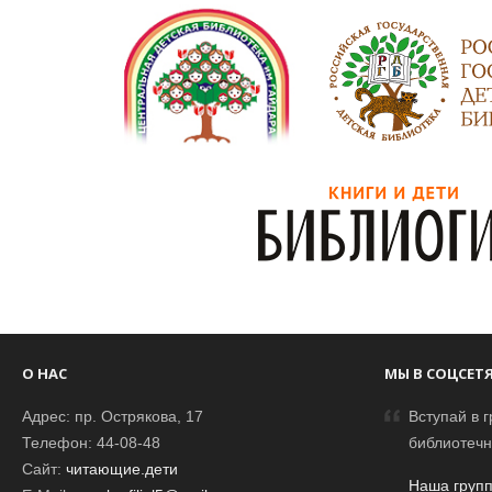
О НАС
МЫ В СОЦСЕТ
Адрес: пр. Острякова, 17
Вступай в г
Телефон: 44-08-48
библиотечн
Сайт:
читающие.дети
Наша групп