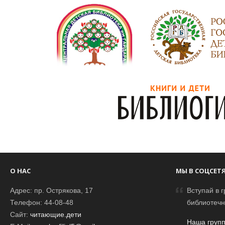
О НАС
МЫ В СОЦСЕТ
Адрес: пр. Острякова, 17
Вступай в г
Телефон: 44-08-48
библиотечн
Сайт:
читающие.дети
Наша групп