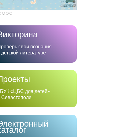
Викторина
роверь свои познания
 детской литературе
Проекты
БУК «ЦБС для детей»
 Севастополе
Электронный
каталог