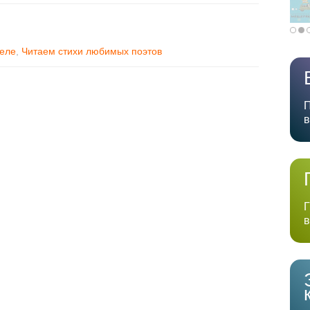
реле
,
Читаем стихи любимых поэтов
П
в
Г
в