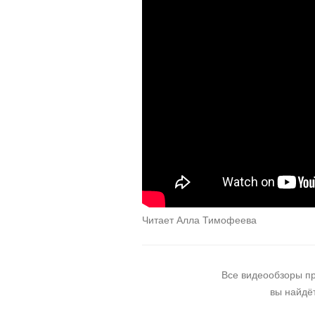
Читает Алла Тимофеева
Все видеообзоры п
вы найдё