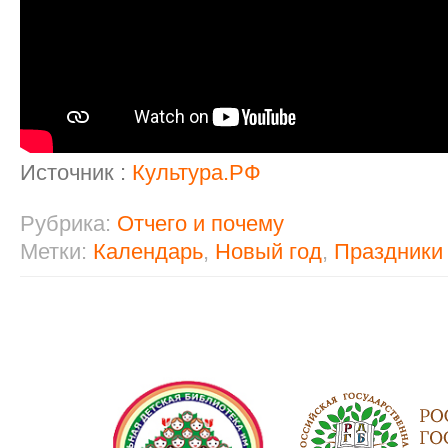
Источник :
Культура.РФ
Рубрика:
Отчего и почему
Метки:
Календарь
,
Новый год
,
Праздники