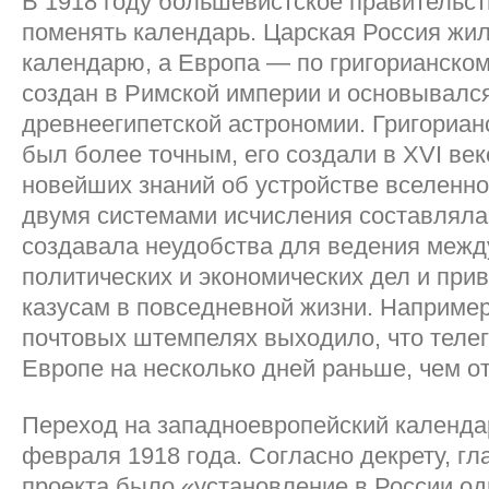
В 1918 году большевистское правительс
поменять календарь. Царская Россия жи
календарю, а Европа — по григорианско
создан в Римской империи и основывалс
древнеегипетской астрономии. Григориан
был более точным, его создали в XVI век
новейших знаний об устройстве вселенн
двумя системами исчисления составляла
создавала неудобства для ведения меж
политических и экономических дел и при
казусам в повседневной жизни. Например
почтовых штемпелях выходило, что теле
Европе на несколько дней раньше, чем о
Переход на западноевропейский календа
февраля 1918 года. Согласно декрету, гл
проекта было «установление в России од